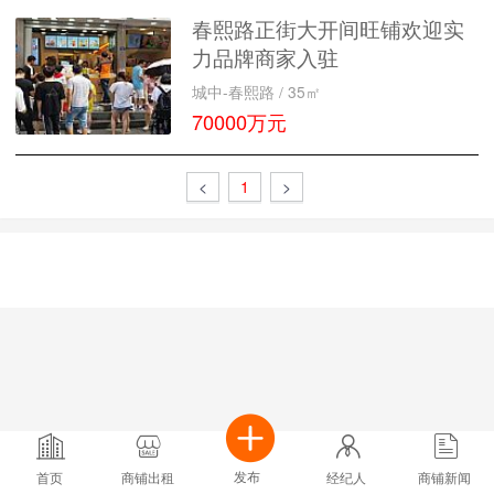
春熙路正街大开间旺铺欢迎实
力品牌商家入驻
城中-春熙路 / 35㎡
70000万元
<
1
>





发布
首页
商铺出租
经纪人
商铺新闻